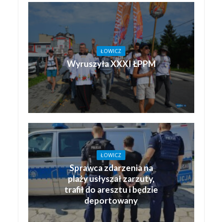
ŁOWICZ
Wyruszyła XXXI ŁPPM
ŁOWICZ
Sprawca zdarzenia na
plaży usłyszał zarzuty,
trafił do aresztu i będzie
deportowany