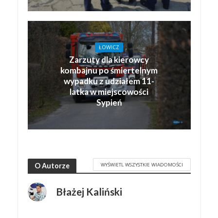
ŁOWICZ
Zarzuty dla kierowcy
kombajnu po śmiertelnym
wypadku z udziałem 11-
latka w miejscowości
Sypień
WYŚWIETL WSZYSTKIE WIADOMOŚCI
O Autorze
Błażej Kaliński