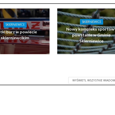
SKIERNIEWICE
SKIERNIEWICE
Nowy kompleks sportow
tki burz w powiecie
powstanie w Gminie
skierniewcikim
Skierniewice
WYŚWIETL WSZYSTKIE WIADOM