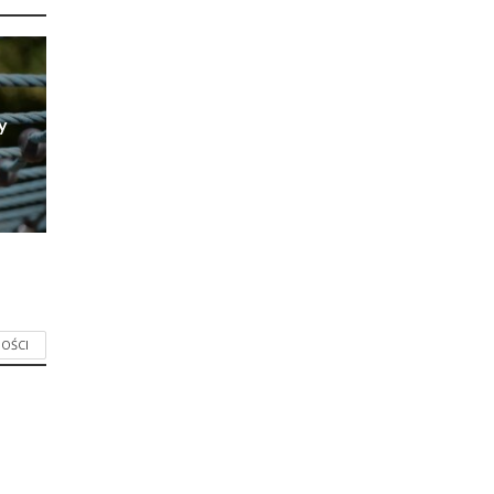
y
OŚCI