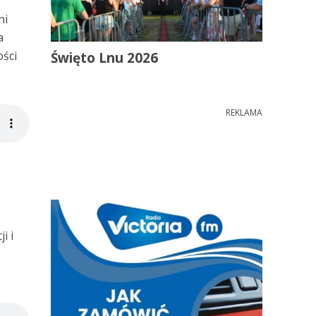
ni
a
ości
Święto Lnu 2026
REKLAMA
i i