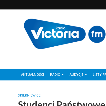
AKTUALNOŚCI
RADIO
AUDYCJE
LISTY 
SKIERNIEWICE
Studenci Państwowej 