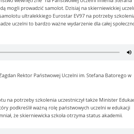
eństwo wewnętrzne” na Państwowej Uczelni imienia Stefana
ą mogli prowadzić samolot. Dzisiaj na skierniewickiej uczel
 samolotu ultralekkiego Eurostar EV97 na potrzeby szkoleni
ładze uczelni to bardzo ważne wydarzenie dla całej społeczn
Zagdan Rektor Państwowej Uczelni im. Stefana Batorego w
u na potrzeby szkolenia uczestniczył także Minister Edukacj
óry podkreślił ważną rolę państwowych uczelni w edukacji
mniał, że skierniewicka szkoła otrzyma status akademii.