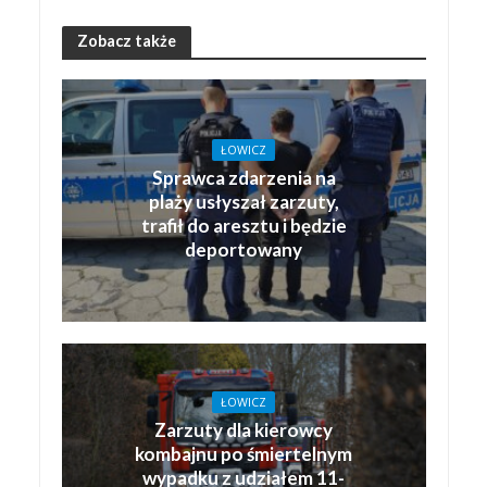
Zobacz także
ŁOWICZ
Sprawca zdarzenia na
plaży usłyszał zarzuty,
trafił do aresztu i będzie
deportowany
ŁOWICZ
Zarzuty dla kierowcy
kombajnu po śmiertelnym
wypadku z udziałem 11-