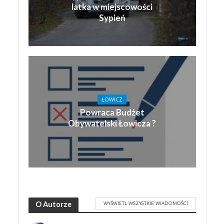
latka w miejscowości
Sypień
ŁOWICZ
Powraca Budżet
Obywatelski Łowicza ?
WYŚWIETL WSZYSTKIE WIADOMOŚCI
O Autorze