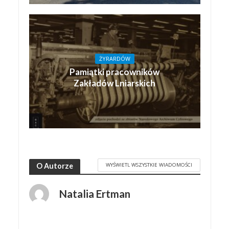
ŻYRARDÓW
Pamiątki pracowników
Zakładów Lniarskich
WYŚWIETL WSZYSTKIE WIADOMOŚCI
O Autorze
Natalia Ertman