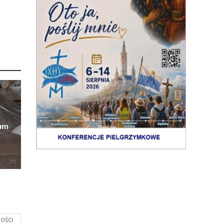
eum
OŚCI