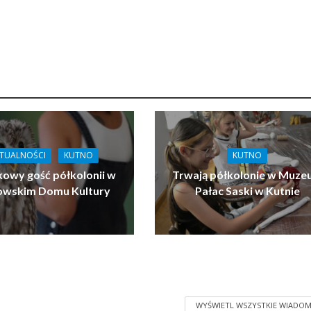
TUALNOŚCI
KUTNO
KUTNO
owy gość półkolonii w
Trwają półkolonie w Muz
owskim Domu Kultury
Pałac Saski w Kutnie
WYŚWIETL WSZYSTKIE WIADOM