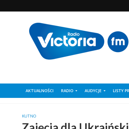
AKTUALNOŚCI
RADIO
AUDYCJE
LISTY 
KUTNO
Zajęcia dla Ukraiński