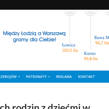
PRZEBOJÓW
PATRONATY
REKLAMA
KONTAKT
ch rodzin z dziećmi w