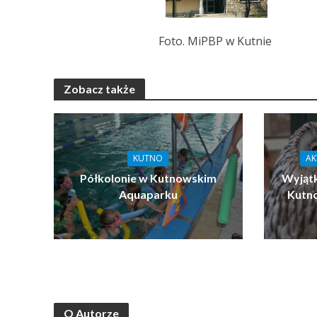
Foto. MiPBP w Kutnie
Zobacz także
KUTNO
AK
Półkolonie w Kutnowskim
Wyjątk
Aquaparku
Kutn
O Autorze