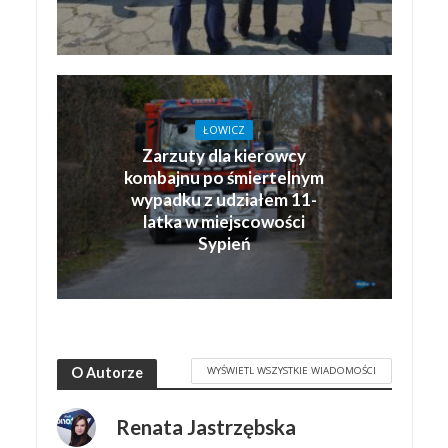
ŁOWICZ
Zarzuty dla kierowcy
kombajnu po śmiertelnym
wypadku z udziałem 11-
latka w miejscowości
Sypień
WYŚWIETL WSZYSTKIE WIADOMOŚCI
O Autorze
Renata Jastrzębska