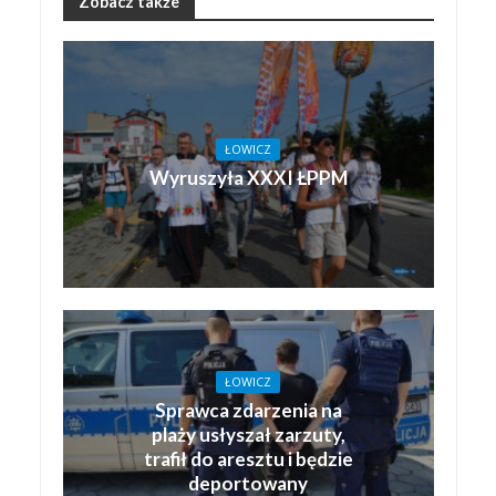
Zobacz także
ŁOWICZ
Wyruszyła XXXI ŁPPM
ŁOWICZ
Sprawca zdarzenia na
plaży usłyszał zarzuty,
trafił do aresztu i będzie
deportowany