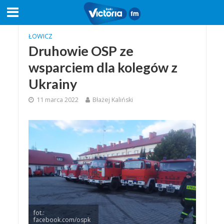
ŁOWICZ
Druhowie OSP ze
wsparciem dla kolegów z
Ukrainy
11 marca 2022
Błażej Kaliński
fot.:
facebook.com/ospk