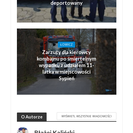
deportowany
ŁOWICZ
Zarzuty dla kierowcy
kombajnu po śmiertelnym
wypadku z udziałem 11-
latka w miejscowości
Sypień
WYŚWIETL WSZYSTKIE WIADOMOŚCI
O Autorze
Błażej Kaliński