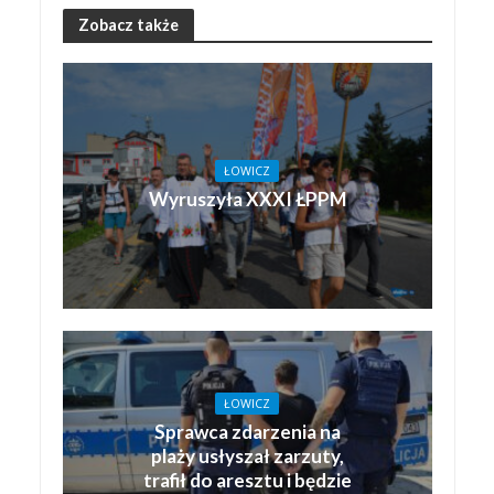
Zobacz także
ŁOWICZ
Wyruszyła XXXI ŁPPM
ŁOWICZ
Sprawca zdarzenia na
plaży usłyszał zarzuty,
trafił do aresztu i będzie