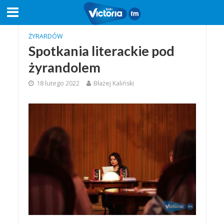
ŻYRARDÓW
Spotkania literackie pod
żyrandolem
18 lutego 2022
Błażej Kaliński