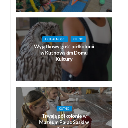
AKTUALNOŚCI
KUTNO
Wyjątkowy gość półkolonii
w Kutnowskim Domu
Kultury
KUTNO
Trwają półkolonie w
Muzeum Pałac Saski w