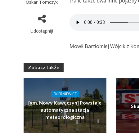
trafić także dwa inne pojazdy
Oskar Tomczyk
Udostępnij!
Mówił Bartłomiej Wójcik z Ko
Zobacz także
SKIERNIEWICE
[gm. Nowy Kawęczyn] Powstaje
Sku
automatyczna stacja
meteorologiczna