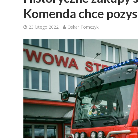
Komenda chce pozysk
23 lutego 2022
Oskar Tomczyk