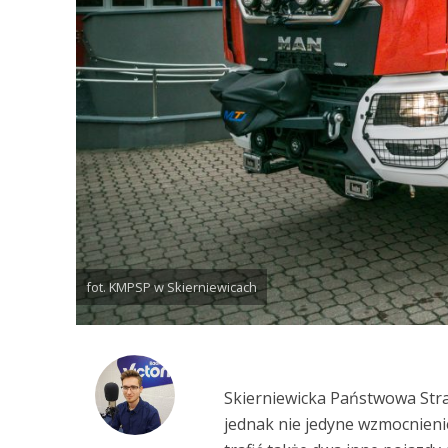
fot. KMPSP w Skierniewicach
Skierniewicka Państwowa Stra
jednak nie jedyne wzmocnieni