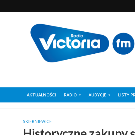
AKTUALNOŚCI
RADIO
AUDYCJE
LISTY 
SKIERNIEWICE
Historyczne zakupy s