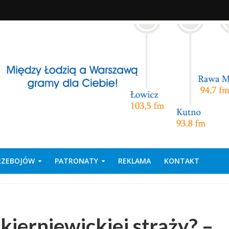
PRZEBOJÓW
PATRONATY
REKLAMA
KONTAKT
kierniewickiej straży? –