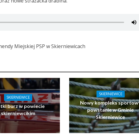
 oraz nowe strażacka drabina.
mendy Miejskiej PSP w Skierniewicach
SKIERNIEWICE
SKIERNIEWICE
Nowy kompleks sportow
tki burz w powiecie
powstanie w Gminie
skierniewcikim
Skierniewice