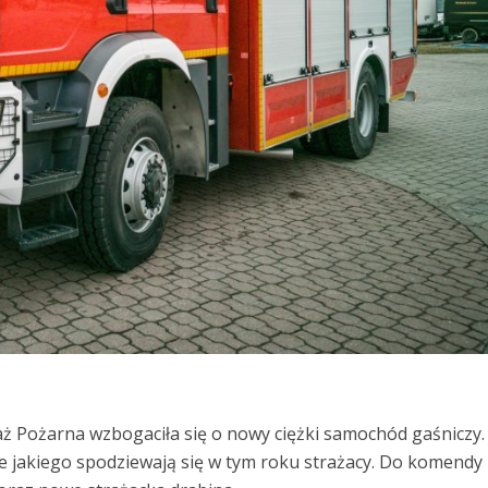
ż Pożarna wzbogaciła się o nowy ciężki samochód gaśniczy.
e jakiego spodziewają się w tym roku strażacy. Do komendy