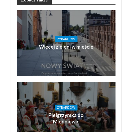
ŻYRARDÓW
Więcej zieleni w mieście
ŻYRARDÓW
Pielgrzymka do
Miedniewic