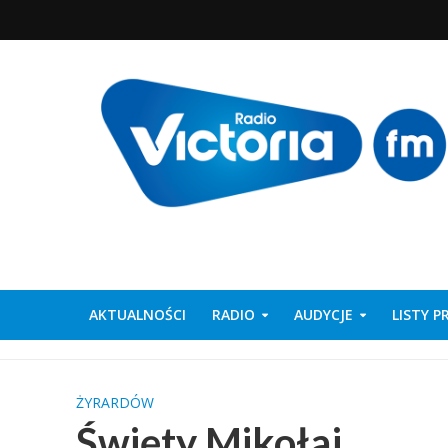
AKTUALNOŚCI
RADIO
AUDYCJE
LISTY 
ŻYRARDÓW
Święty Mikołaj