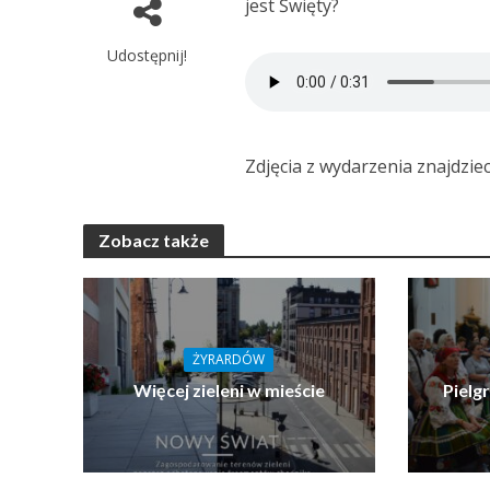
jest Święty?
Udostępnij!
Zdjęcia z wydarzenia znajdzie
Zobacz także
ŻYRARDÓW
Więcej zieleni w mieście
Pielg