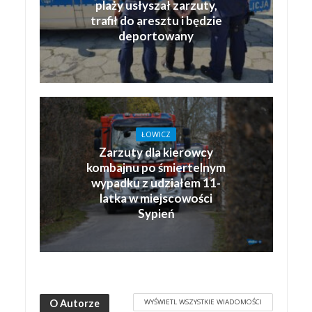
plaży usłyszał zarzuty,
trafił do aresztu i będzie
deportowany
ŁOWICZ
Zarzuty dla kierowcy
kombajnu po śmiertelnym
wypadku z udziałem 11-
latka w miejscowości
Sypień
WYŚWIETL WSZYSTKIE WIADOMOŚCI
O Autorze