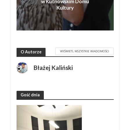
w Kutnowskim Domu
Kultury
WYŚWIETL WSZYSTKIE WIADOMOŚCI
O Autorze
Błażej Kaliński
Gość dnia