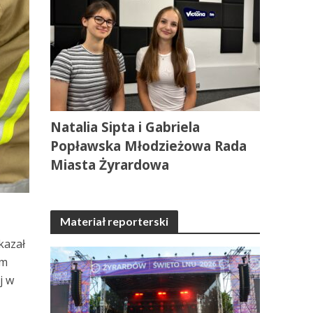
Natalia Sipta i Gabriela
Popławska Młodzieżowa Rada
Miasta Żyrardowa
Materiał reporterski
kazał
em
j w