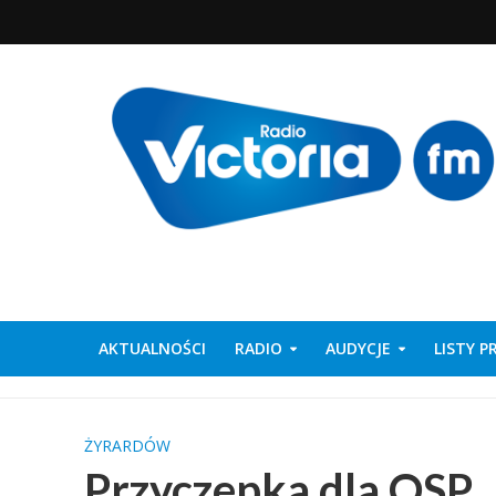
AKTUALNOŚCI
RADIO
AUDYCJE
LISTY 
ŻYRARDÓW
Przyczepka dla OSP