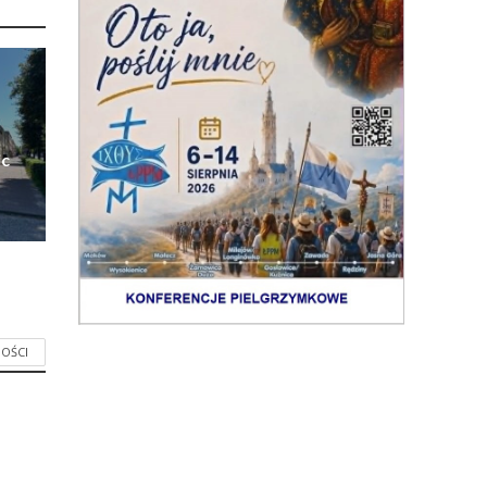
ic
OŚCI