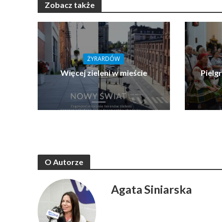
Zobacz także
ŻYRARDÓW
Więcej zieleni w mieście
Pielg
O Autorze
Agata Siniarska