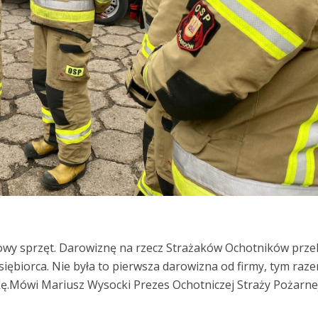
nowy sprzęt. Darowiznę na rzecz Strażaków Ochotników prze
siębiorca. Nie była to pierwsza darowizna od firmy, tym raz
ę.Mówi Mariusz Wysocki Prezes Ochotniczej Straży Pożarne