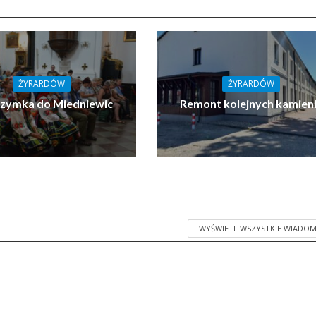
ŻYRARDÓW
ŻYRARDÓW
rzymka do Miedniewic
Remont kolejnych kamien
WYŚWIETL WSZYSTKIE WIADOM