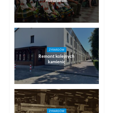
Miedniewic
ŻYRARDÓW
Remont kolejnych
kamienic
ŻYRARDÓW