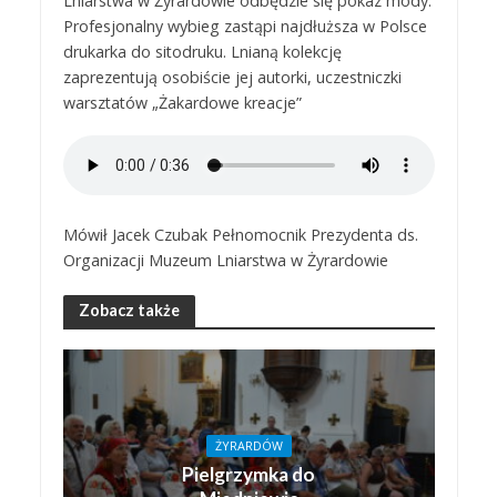
Lniarstwa w Żyrardowie odbędzie się pokaz mody.
Profesjonalny wybieg zastąpi najdłuższa w Polsce
drukarka do sitodruku. Lnianą kolekcję
zaprezentują osobiście jej autorki, uczestniczki
warsztatów „Żakardowe kreacje”
Mówił Jacek Czubak Pełnomocnik Prezydenta ds.
Organizacji Muzeum Lniarstwa w Żyrardowie
Zobacz także
ŻYRARDÓW
Pielgrzymka do