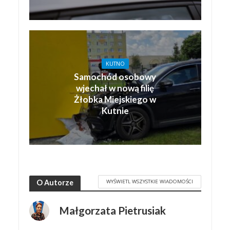
KUTNO
Samochód osobowy
wjechał w nową filię
Żłobka Miejskiego w
Kutnie
WYŚWIETL WSZYSTKIE WIADOMOŚCI
O Autorze
Małgorzata Pietrusiak