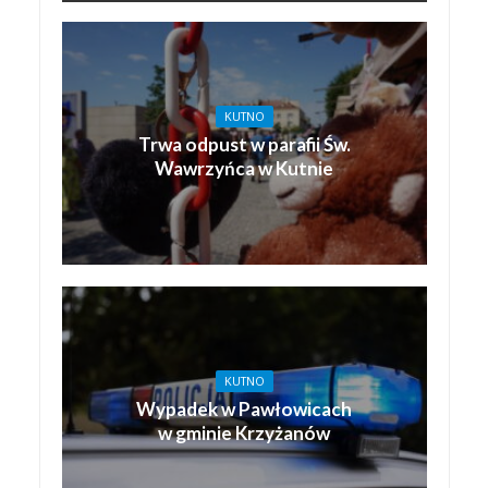
KUTNO
Trwa odpust w parafii Św.
Wawrzyńca w Kutnie
KUTNO
Wypadek w Pawłowicach
w gminie Krzyżanów