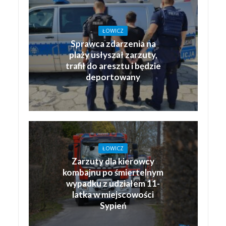
ŁOWICZ
Sprawca zdarzenia na
plaży usłyszał zarzuty,
trafił do aresztu i będzie
deportowany
ŁOWICZ
Zarzuty dla kierowcy
kombajnu po śmiertelnym
wypadku z udziałem 11-
latka w miejscowości
Sypień