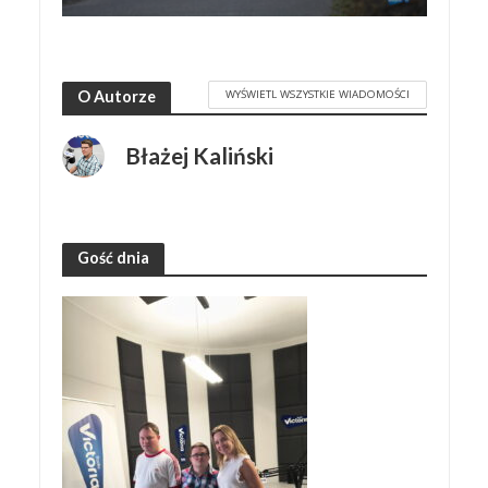
WYŚWIETL WSZYSTKIE WIADOMOŚCI
O Autorze
Błażej Kaliński
Gość dnia