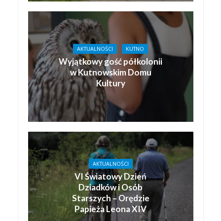
AKTUALNOŚCI
KUTNO
Wyjątkowy gość półkolonii
w Kutnowskim Domu
Kultury
AKTUALNOŚCI
VI Światowy Dzień
Dziadków i Osób
Starszych – Orędzie
Papieża Leona XIV