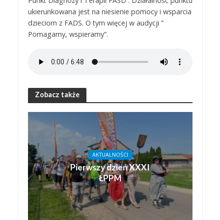
Punkt Diagnozy i Terapii FASD . Działalność punktu
ukierunkowana jest na niesienie pomocy i wsparcia
dzieciom z FADS. O tym więcej w audycji ”
Pomagamy, wspieramy”.
Zobacz także
AKTUALNOŚCI
Pierwszy dzień XXXI
ŁPPM