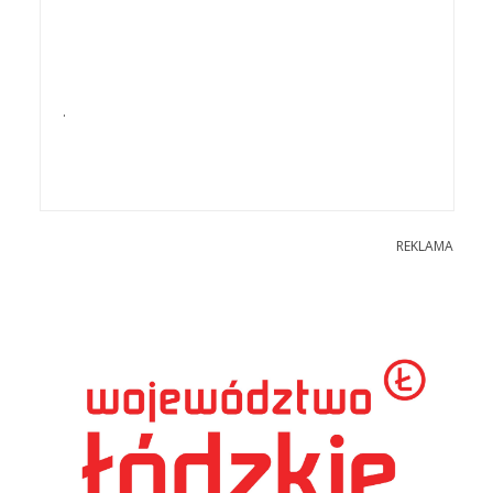
.
REKLAMA