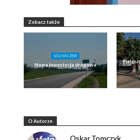
Zobacz także
SOCHACZEW
Pielgrz
Nowa inwestycja drogowa
O Autorze
Oskar Tomczyk