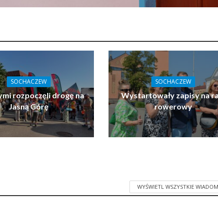
SOCHACZEW
SOCHACZEW
ymi rozpoczęli drogę na
Wystartowały zapisy na ra
Jasną Górę
rowerowy
WYŚWIETL WSZYSTKIE WIADOM