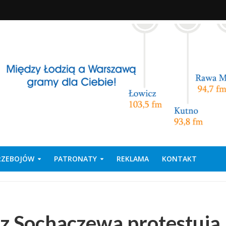
PRZEBOJÓW
PATRONATY
REKLAMA
KONTAKT
z Sochaczewa protestują