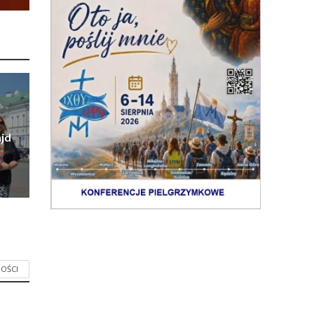
jd
OŚCI