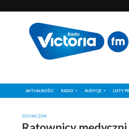
AKTUALNOŚCI
RADIO
AUDYCJE
LISTY 
SOCHACZEW
Ratownicy medyczni 