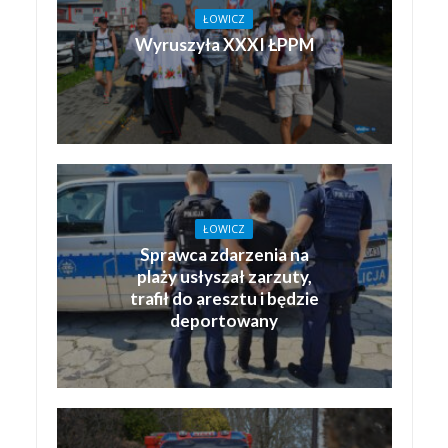
ŁOWICZ
Wyruszyła XXXI ŁPPM
ŁOWICZ
Sprawca zdarzenia na
plaży usłyszał zarzuty,
trafił do aresztu i będzie
deportowany