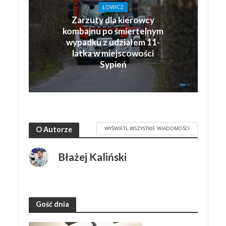
ŁOWICZ
Zarzuty dla kierowcy
kombajnu po śmiertelnym
wypadku z udziałem 11-
latka w miejscowości
Sypień
WYŚWIETL WSZYSTKIE WIADOMOŚCI
O Autorze
Błażej Kaliński
Gość dnia