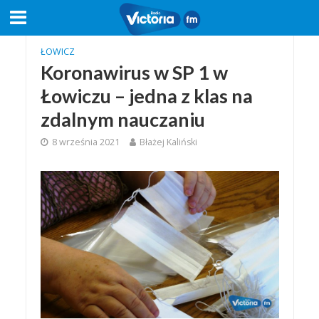
ŁOWICZ
Koronawirus w SP 1 w
Łowiczu – jedna z klas na
zdalnym nauczaniu
8 września 2021
Błażej Kaliński