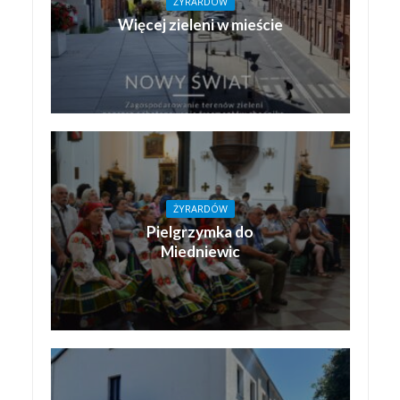
ŻYRARDÓW
Więcej zieleni w mieście
ŻYRARDÓW
Pielgrzymka do
Miedniewic