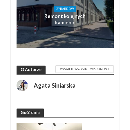
ŻYRARDÓW
Remont kolejnych
kamienic
WYŚWIETL WSZYSTKIE WIADOMOŚCI
O Autorze
Agata Siniarska
Gość dnia