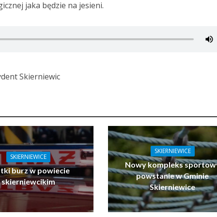
icznej jaka będzie na jesieni.
ydent Skierniewic
SKIERNIEWICE
SKIERNIEWICE
Nowy kompleks sportow
tki burz w powiecie
powstanie w Gminie
skierniewcikim
Skierniewice