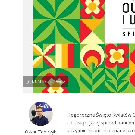
graf. UM Skierniewice
Tegoroczne Święto Kwiatów O
obowiązującej sprzed pandemi
przyjmie znamiona znanej co 
Oskar Tomczyk