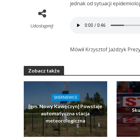
jednak od sytuacji epidemiolog
Udostępnij!
Mówił Krzysztof Jażdzyk Prez
Zobacz także
SKIERNIEWICE
[gm. Nowy Kawęczyn] Powstaje
Sku
automatyczna stacja
meteorologiczna