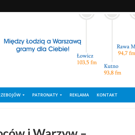
PRZEBOJÓW
PATRONATY
REKLAMA
KONTAKT
ców i Warzyw –