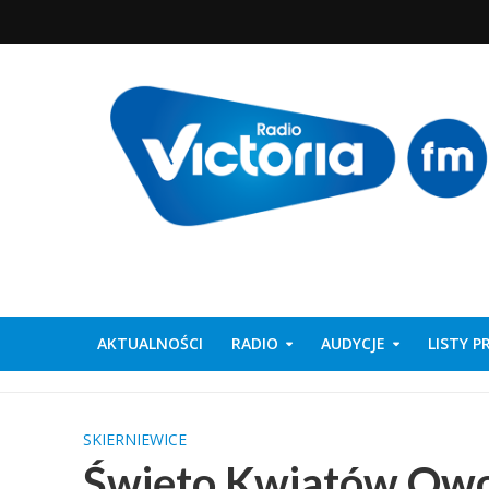
AKTUALNOŚCI
RADIO
AUDYCJE
LISTY 
SKIERNIEWICE
Święto Kwiatów Owo