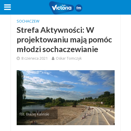
SOCHACZEW
Strefa Aktywności: W
projektowaniu mają pomóc
młodzi sochaczewianie
8 czerwca 2021
Oskar Tomczyk
fot. Błażej Kaliński