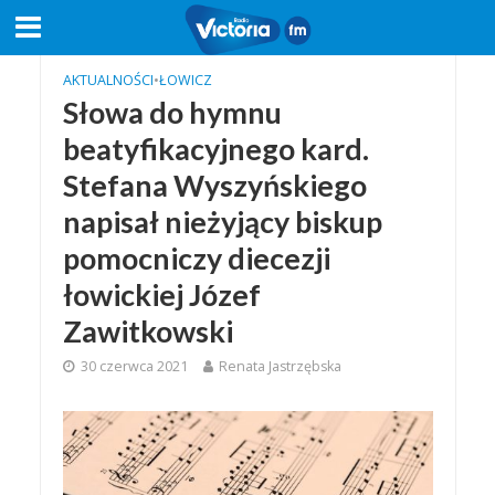
AKTUALNOŚCI
•
ŁOWICZ
Słowa do hymnu
beatyfikacyjnego kard.
Stefana Wyszyńskiego
napisał nieżyjący biskup
pomocniczy diecezji
łowickiej Józef
Zawitkowski
30 czerwca 2021
Renata Jastrzębska