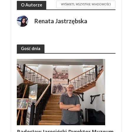
WYŚWIETL WSZYSTKIE WIADOMOŚCI
O Autorze
Renata Jastrzębska
Gość dnia
Radosław Jarosiński Dyrektor Muzeum