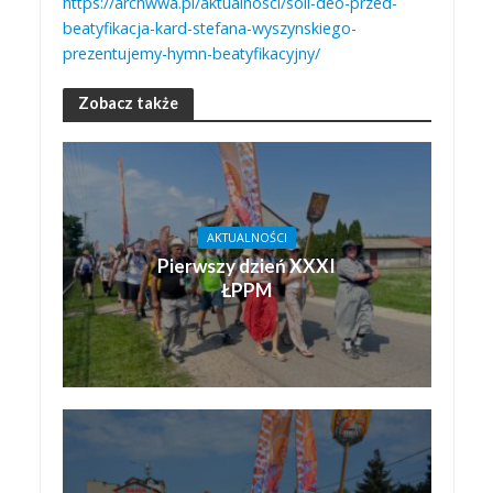
https://archwwa.pl/aktualnosci/soli-deo-przed-
beatyfikacja-kard-stefana-wyszynskiego-
prezentujemy-hymn-beatyfikacyjny/
Zobacz także
AKTUALNOŚCI
Pierwszy dzień XXXI
ŁPPM