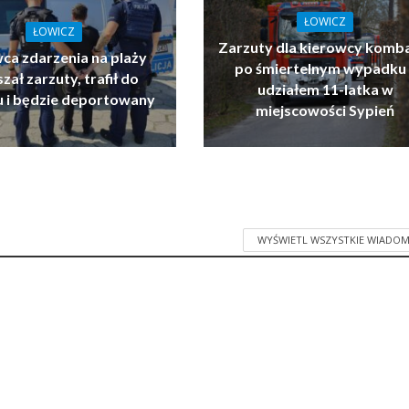
ŁOWICZ
ŁOWICZ
Zarzuty dla kierowcy komb
ca zdarzenia na plaży
po śmiertelnym wypadku 
zał zarzuty, trafił do
udziałem 11-latka w
u i będzie deportowany
miejscowości Sypień
WYŚWIETL WSZYSTKIE WIADOM