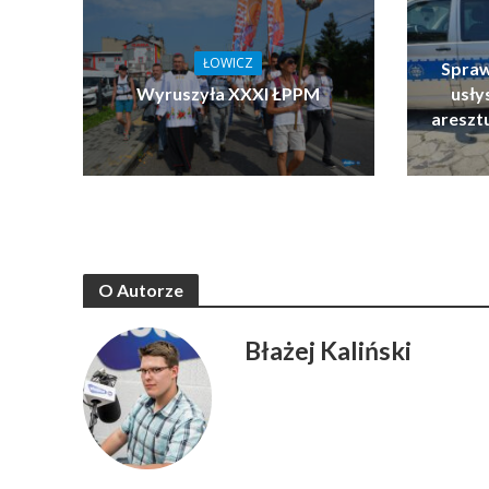
ŁOWICZ
Spraw
Wyruszyła XXXI ŁPPM
usłys
areszt
O Autorze
Błażej Kaliński