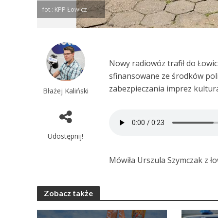
fot.: KPP Łowicz
Nowy radiowóz trafił do Łowic
sfinansowane ze środków polic
zabezpieczania imprez kultur
Błażej Kaliński
Udostępnij!
Mówiła Urszula Szymczak z łow
Zobacz także