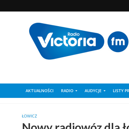
AKTUALNOŚCI
RADIO
AUDYCJE
LISTY 
ŁOWICZ
Nowy radiowóz dla ło