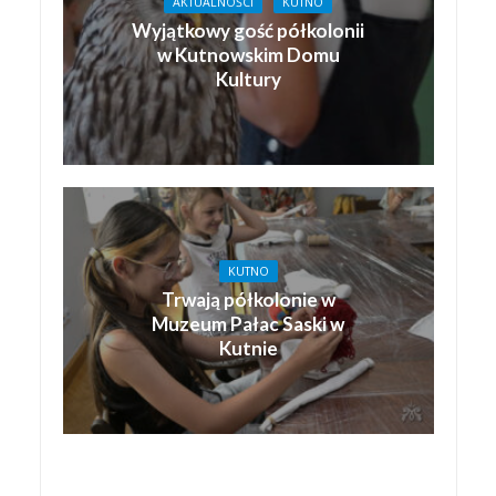
AKTUALNOŚCI
KUTNO
Wyjątkowy gość półkolonii
w Kutnowskim Domu
Kultury
KUTNO
Trwają półkolonie w
Muzeum Pałac Saski w
Kutnie