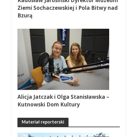
Radosław Jarosiński Dyrektor Muzeum
Ziemi Sochaczewskiej i Pola Bitwy nad
Bzurą
Alicja Jatczak i Olga Stanisławska –
Kutnowski Dom Kultury
Materiał reporterski