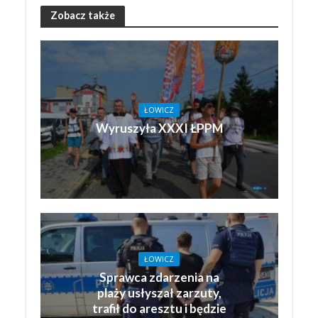
Zobacz także
ŁOWICZ
Wyruszyła XXXI ŁPPM
ŁOWICZ
Sprawca zdarzenia na
plaży usłyszał zarzuty,
trafił do aresztu i będzie