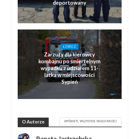
deportowany
ŁOWICZ
Zarzuty dla kierowcy
kombajnu po śmiertelnym
wypadku z udziałem 11-
latka w miejscowości
Sypień
WYŚWIETL WSZYSTKIE WIADOMOŚCI
O Autorze
Renata Jastrzębska