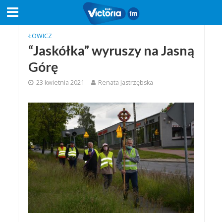
ŁOWICZ
“Jaskółka” wyruszy na Jasną
Górę
23 kwietnia 2021
Renata Jastrzębska