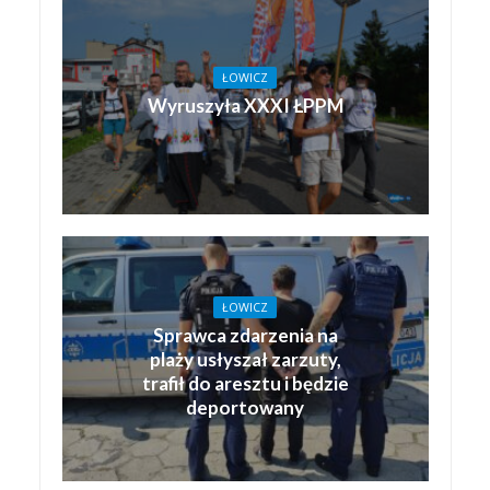
ŁOWICZ
Wyruszyła XXXI ŁPPM
ŁOWICZ
Sprawca zdarzenia na
plaży usłyszał zarzuty,
trafił do aresztu i będzie
deportowany