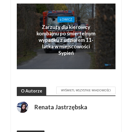
ŁOWICZ
Zarzuty dla kierowcy
kombajnu po śmiertelnym
wypadku z udziałem 11-
latka w miejscowości
Sypień
WYŚWIETL WSZYSTKIE WIADOMOŚCI
O Autorze
Renata Jastrzębska