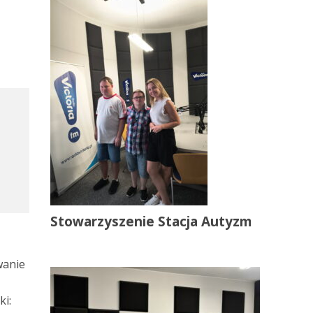
Stowarzyszenie Stacja Autyzm
wanie
ki: