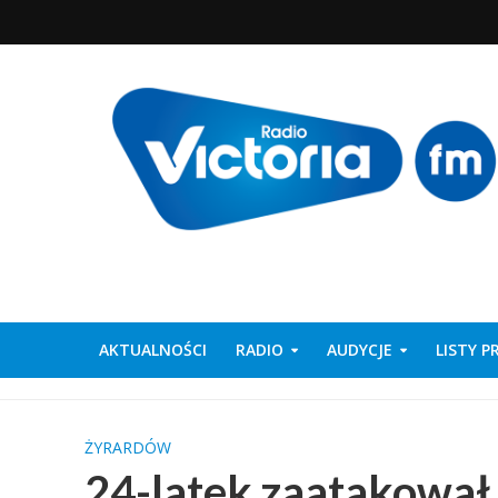
AKTUALNOŚCI
RADIO
AUDYCJE
LISTY 
ŻYRARDÓW
24-latek zaatakował