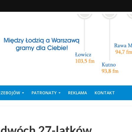
PRZEBOJÓW
PATRONATY
REKLAMA
KONTAKT
 dwóch 27-latków