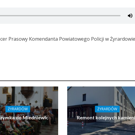
icer Prasowy Komendanta Powiatowego Policji w Żyrardowie
ŻYRARDÓW
ŻYRARDÓW
rzymka do Miedniewic
Remont kolejnych kamien