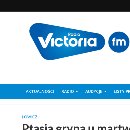
AKTUALNOŚCI
RADIO
AUDYCJE
LISTY 
ŁOWICZ
Ptasia grypa u martw