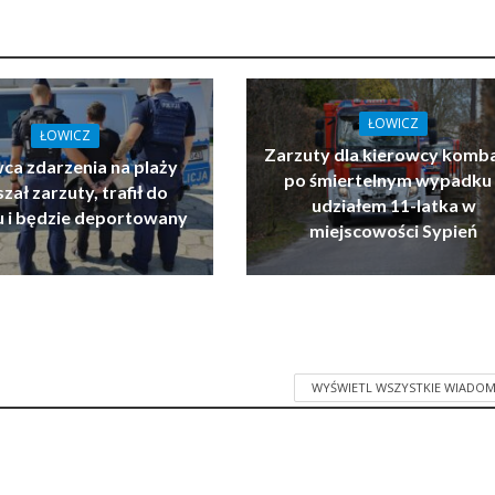
ŁOWICZ
ŁOWICZ
Zarzuty dla kierowcy komb
ca zdarzenia na plaży
po śmiertelnym wypadku 
zał zarzuty, trafił do
udziałem 11-latka w
u i będzie deportowany
miejscowości Sypień
WYŚWIETL WSZYSTKIE WIADOM