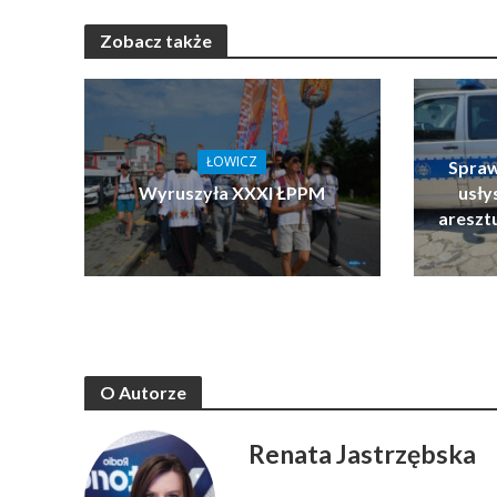
Zobacz także
ŁOWICZ
Spraw
Wyruszyła XXXI ŁPPM
usłys
areszt
O Autorze
Renata Jastrzębska