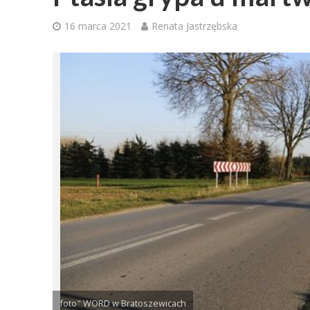
16 marca 2021
Renata Jastrzębska
foto" WORD w Bratoszewicach