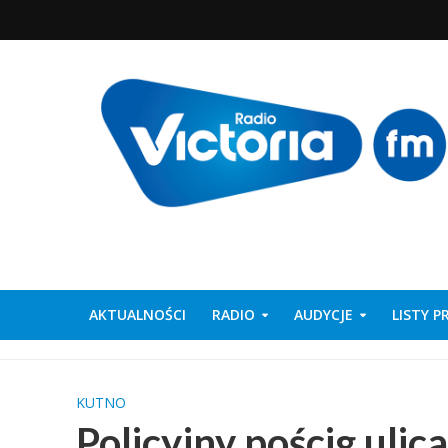
AKTUALNOŚCI
RADIO
AUDYCJE
LISTY 
KUTNO
Policyjny pościg uli