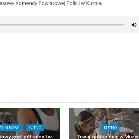
asowy Komendy Powiatowej Policji w Kutnie.
TUALNOŚCI
KUTNO
KUTNO
owy gość półkolonii w
Trwają półkolonie w Muz