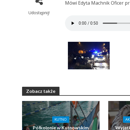
Mówi Edyta Machnik Oficer pr
Udostępnij!
Zobacz także
KUTNO
AK
Półkolonie w Kutnowskim
Wyjątk