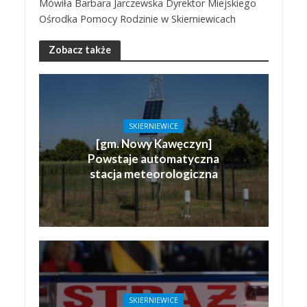
Mówiła Barbara Jarczewska Dyrektor Miejskiego
Ośrodka Pomocy Rodzinie w Skierniewicach
Zobacz także
SKIERNIEWICE
[gm. Nowy Kawęczyn]
Powstaje automatyczna
stacja meteorologiczna
SKIERNIEWICE