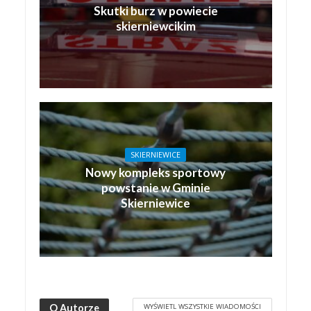
Skutki burz w powiecie
skierniewcikim
SKIERNIEWICE
Nowy kompleks sportowy
powstanie w Gminie
Skierniewice
WYŚWIETL WSZYSTKIE WIADOMOŚCI
O Autorze