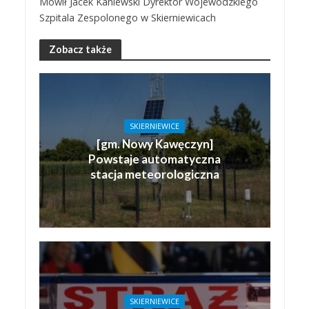
Mówił Jacek Kaniewski Dyrektor Wojewódzkiego
Szpitala Zespolonego w Skierniewicach
Zobacz także
SKIERNIEWICE
[gm. Nowy Kawęczyn]
Powstaje automatyczna
stacja meteorologiczna
SKIERNIEWICE