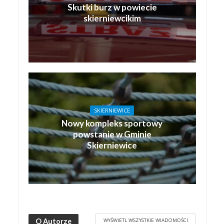
Skutki burz w powiecie
skierniewcikim
SKIERNIEWICE
Nowy kompleks sportowy
powstanie w Gminie
Skierniewice
WYŚWIETL WSZYSTKIE WIADOMOŚCI
O Autorze