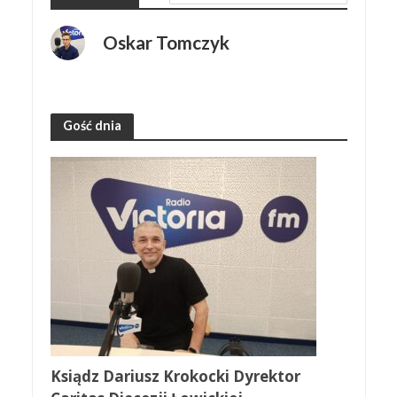
Oskar Tomczyk
Gość dnia
Ksiądz Dariusz Krokocki Dyrektor