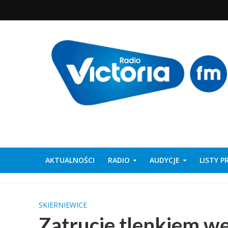
AKTUALNOŚCI
RADIO
AUDYCJE
LISTY 
SKIERNIEWICE
Zatrucie tlenkiem wę