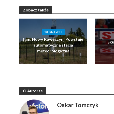
Zobacz także
SKIERNIEWICE
[gm. Nowy Kawęczyn] Powstaje
Sku
automatyczna stacja
meteorologiczna
O Autorze
Oskar Tomczyk