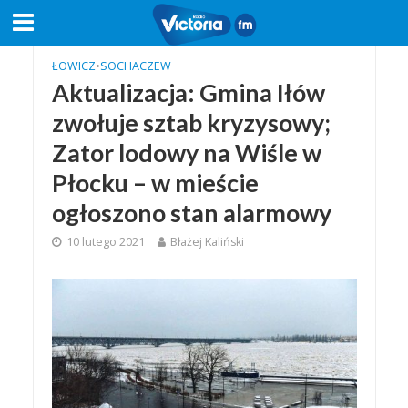
ŁOWICZ
•
SOCHACZEW
Aktualizacja: Gmina Iłów
zwołuje sztab kryzysowy;
Zator lodowy na Wiśle w
Płocku – w mieście
ogłoszono stan alarmowy
10 lutego 2021
Błażej Kaliński