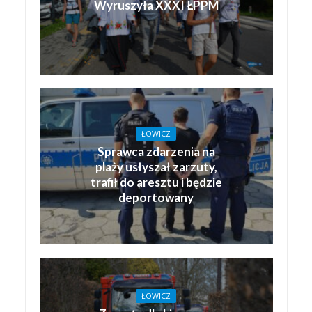
Wyruszyła XXXI ŁPPM
ŁOWICZ
Sprawca zdarzenia na
plaży usłyszał zarzuty,
trafił do aresztu i będzie
deportowany
ŁOWICZ