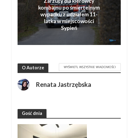
Zarzuty dla kierowcy
kombajnu po śmiertelnym
wypadku z udziałem 11-
latka w miejscowości
Sypień
WYŚWIETL WSZYSTKIE WIADOMOŚCI
O Autorze
Renata Jastrzębska
Gość dnia