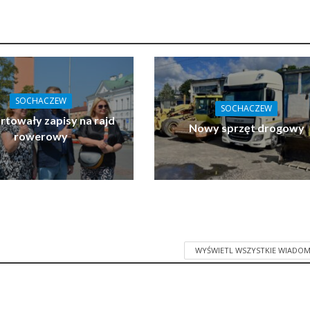
SOCHACZEW
SOCHACZEW
towały zapisy na rajd
Nowy sprzęt drogowy
rowerowy
WYŚWIETL WSZYSTKIE WIADOM