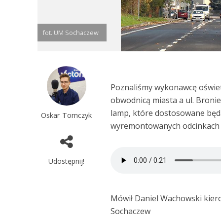
fot. UM Sochaczew
Poznaliśmy wykonawcę oświetl
obwodnicą miasta a ul. Broni
lamp, które dostosowane będą 
Oskar Tomczyk
wyremontowanych odcinkach u
Udostępnij!
Mówił Daniel Wachowski kiero
Sochaczew