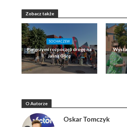
Zobacz także
SOCHACZEW
Pielgrzymi rozpoczęli drogę na
Wystar
Jasną Górę
O Autorze
Oskar Tomczyk