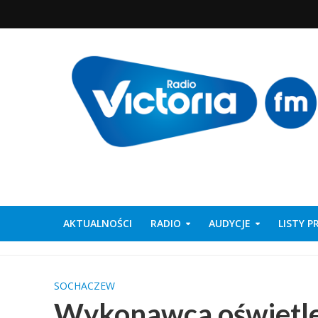
AKTUALNOŚCI
RADIO
AUDYCJE
LISTY 
SOCHACZEW
Wykonawca oświetlen