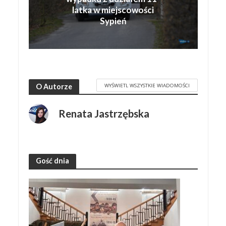
latka w miejscowości
Sypień
WYŚWIETL WSZYSTKIE WIADOMOŚCI
O Autorze
Renata Jastrzębska
Gość dnia