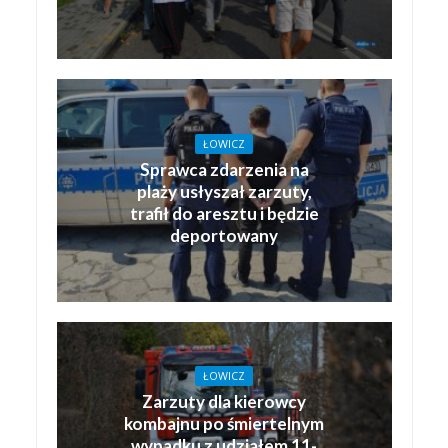
ŁOWICZ
Sprawca zdarzenia na
plaży usłyszał zarzuty,
trafił do aresztu i będzie
deportowany
ŁOWICZ
Zarzuty dla kierowcy
kombajnu po śmiertelnym
wypadku z udziałem 11-