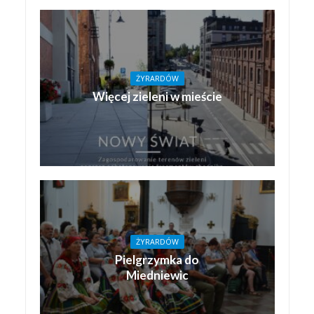
ŻYRARDÓW
Więcej zieleni w mieście
ŻYRARDÓW
Pielgrzymka do
Miedniewic