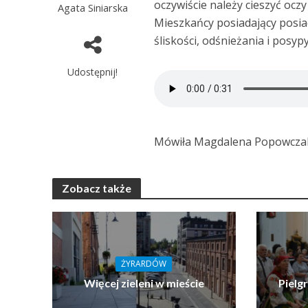
oczywiście należy cieszyć ocz
Agata Siniarska
Mieszkańcy posiadający posia
śliskości, odśnieżania i pos
Udostępnij!
Mówiła Magdalena Popowczak 
Zobacz także
ŻYRARDÓW
Więcej zieleni w mieście
Pielg