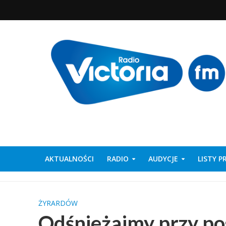
AKTUALNOŚCI
RADIO
AUDYCJE
LISTY 
ŻYRARDÓW
Odśnieżajmy przy po