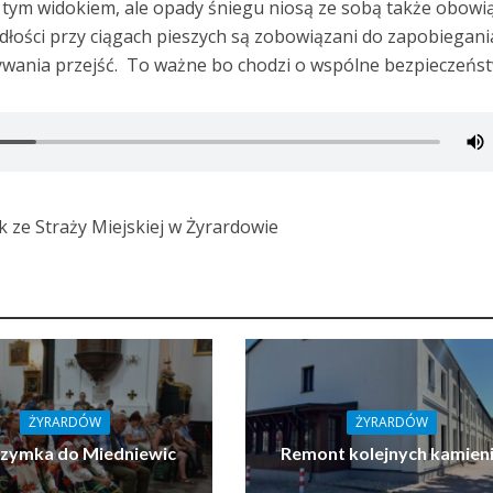
y tym widokiem, ale opady śniegu niosą ze sobą także obowią
dłości przy ciągach pieszych są zobowiązani do zapobiegani
ypywania przejść. To ważne bo chodzi o wspólne bezpieczeńs
ze Straży Miejskiej w Żyrardowie
ŻYRARDÓW
ŻYRARDÓW
rzymka do Miedniewic
Remont kolejnych kamien