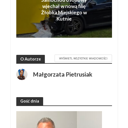
wjechał w nową filię
Żłobka Miejskiego w
Kutnie
WYŚWIETL WSZYSTKIE WIADOMOŚCI
O Autorze
Małgorzata Pietrusiak
Gość dnia