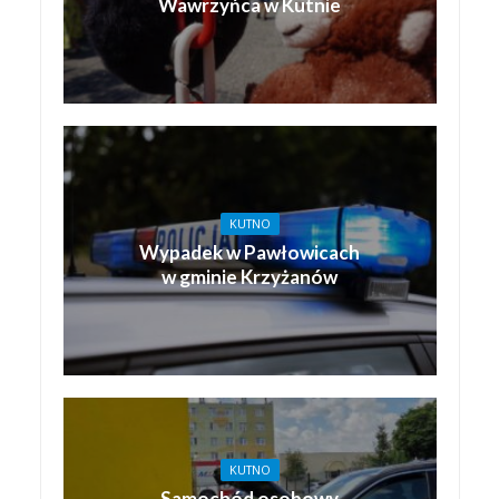
Wawrzyńca w Kutnie
KUTNO
Wypadek w Pawłowicach
w gminie Krzyżanów
KUTNO
Samochód osobowy