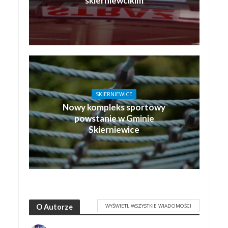
skierniewcikim
SKIERNIEWICE
Nowy kompleks sportowy
powstanie w Gminie
Skierniewice
WYŚWIETL WSZYSTKIE WIADOMOŚCI
O Autorze