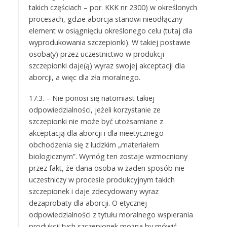
takich częściach – por. KKK nr 2300) w określonych
procesach, gdzie aborcja stanowi nieodłączny
element w osiągnięciu określonego celu (tutaj dla
wyprodukowania szczepionki). W takiej postawie
osoba(y) przez uczestnictwo w produkcji
szczepionki daje(ą) wyraz swojej akceptacji dla
aborcji, a więc dla zła moralnego.
17.3. – Nie ponosi się natomiast takiej
odpowiedzialności, jeżeli korzystanie ze
szczepionki nie może być utożsamiane z
akceptacją dla aborcji i dla nieetycznego
obchodzenia się z ludzkim „materiałem
biologicznym”. Wymóg ten zostaje wzmocniony
przez fakt, że dana osoba w żaden sposób nie
uczestniczy w procesie produkcyjnym takich
szczepionek i daje zdecydowany wyraz
dezaprobaty dla aborcji. O etycznej
odpowiedzialności z tytułu moralnego wspierania
produkcji tych szczepionek można by mówić,