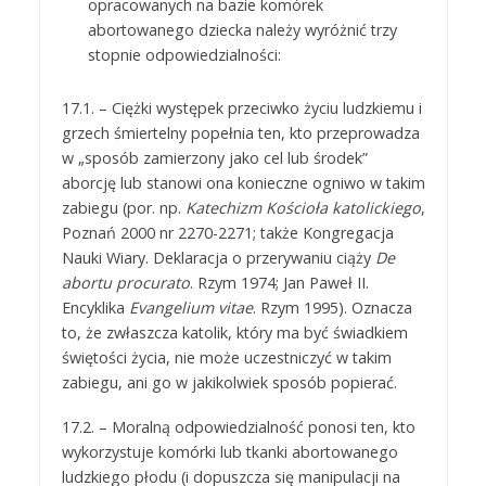
opracowanych na bazie komórek
abortowanego dziecka należy wyróżnić trzy
stopnie odpowiedzialności:
17.1. – Ciężki występek przeciwko życiu ludzkiemu i
grzech śmiertelny popełnia ten, kto przeprowadza
w „sposób zamierzony jako cel lub środek”
aborcję lub stanowi ona konieczne ogniwo w takim
zabiegu (por. np.
Katechizm Kościoła katolickiego
,
Poznań 2000 nr 2270-2271; także Kongregacja
Nauki Wiary. Deklaracja o przerywaniu ciąży
De
abortu procurato
. Rzym 1974; Jan Paweł II.
Encyklika
Evangelium vitae
. Rzym 1995). Oznacza
to, że zwłaszcza katolik, który ma być świadkiem
świętości życia, nie może uczestniczyć w takim
zabiegu, ani go w jakikolwiek sposób popierać.
17.2. – Moralną odpowiedzialność ponosi ten, kto
wykorzystuje komórki lub tkanki abortowanego
ludzkiego płodu (i dopuszcza się manipulacji na