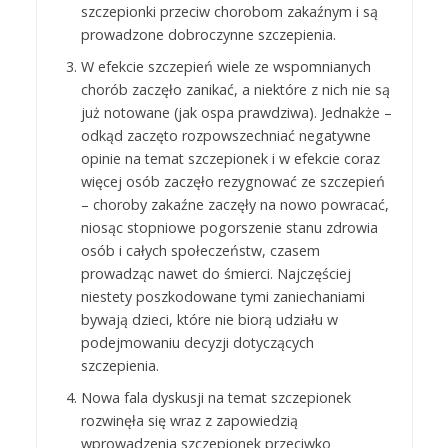
szczepionki przeciw chorobom zakaźnym i są
prowadzone dobroczynne szczepienia.
W efekcie szczepień wiele ze wspomnianych
chorób zaczęło zanikać, a niektóre z nich nie są
już notowane (jak ospa prawdziwa). Jednakże –
odkąd zaczęto rozpowszechniać negatywne
opinie na temat szczepionek i w efekcie coraz
więcej osób zaczęło rezygnować ze szczepień
– choroby zakaźne zaczęły na nowo powracać,
niosąc stopniowe pogorszenie stanu zdrowia
osób i całych społeczeństw, czasem
prowadząc nawet do śmierci. Najczęściej
niestety poszkodowane tymi zaniechaniami
bywają dzieci, które nie biorą udziału w
podejmowaniu decyzji dotyczących
szczepienia.
Nowa fala dyskusji na temat szczepionek
rozwinęła się wraz z zapowiedzią
wprowadzenia szczepionek przeciwko