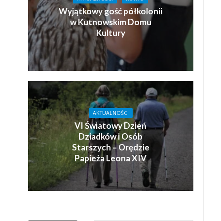
Wyjątkowy gość półkolonii
w Kutnowskim Domu
Kultury
AKTUALNOŚCI
VI Światowy Dzień
Dziadków i Osób
Starszych – Orędzie
Papieża Leona XIV