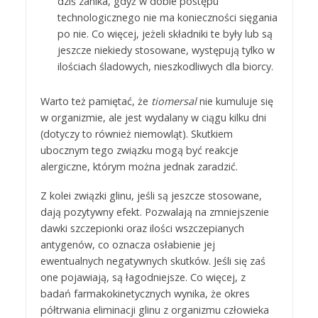
dziś zanika, gdyż w dobie postępu
technologicznego nie ma konieczności sięgania
po nie. Co więcej, jeżeli składniki te były lub są
jeszcze niekiedy stosowane, występują tylko w
ilościach śladowych, nieszkodliwych dla biorcy.
Warto też pamiętać, że
tiomersal
nie kumuluje się
w organizmie, ale jest wydalany w ciągu kilku dni
(dotyczy to również niemowląt). Skutkiem
ubocznym tego związku mogą być reakcje
alergiczne, którym można jednak zaradzić.
Z kolei związki glinu, jeśli są jeszcze stosowane,
dają pozytywny efekt. Pozwalają na zmniejszenie
dawki szczepionki oraz ilości wszczepianych
antygenów, co oznacza osłabienie jej
ewentualnych negatywnych skutków. Jeśli się zaś
one pojawiają, są łagodniejsze. Co więcej, z
badań farmakokinetycznych wynika, że okres
półtrwania eliminacji glinu z organizmu człowieka