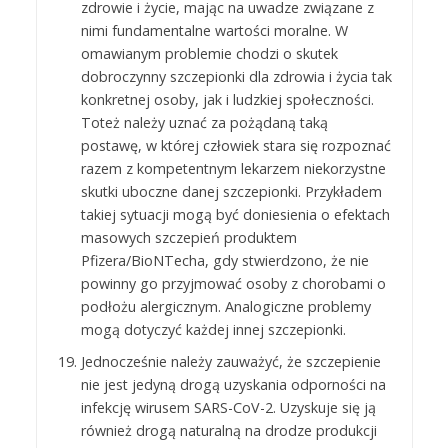
zdrowie i życie, mając na uwadze związane z
nimi fundamentalne wartości moralne. W
omawianym problemie chodzi o skutek
dobroczynny szczepionki dla zdrowia i życia tak
konkretnej osoby, jak i ludzkiej społeczności.
Toteż należy uznać za pożądaną taką
postawę, w której człowiek stara się rozpoznać
razem z kompetentnym lekarzem niekorzystne
skutki uboczne danej szczepionki. Przykładem
takiej sytuacji mogą być doniesienia o efektach
masowych szczepień produktem
Pfizera/BioNTecha, gdy stwierdzono, że nie
powinny go przyjmować osoby z chorobami o
podłożu alergicznym. Analogiczne problemy
mogą dotyczyć każdej innej szczepionki.
Jednocześnie należy zauważyć, że szczepienie
nie jest jedyną drogą uzyskania odporności na
infekcję wirusem SARS-CoV-2. Uzyskuje się ją
również drogą naturalną na drodze produkcji