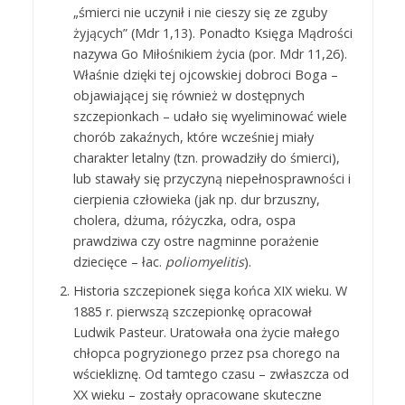
„śmierci nie uczynił i nie cieszy się ze zguby
żyjących” (Mdr 1,13). Ponadto Księga Mądrości
nazywa Go Miłośnikiem życia (por. Mdr 11,26).
Właśnie dzięki tej ojcowskiej dobroci Boga –
objawiającej się również w dostępnych
szczepionkach – udało się wyeliminować wiele
chorób zakaźnych, które wcześniej miały
charakter letalny (tzn. prowadziły do śmierci),
lub stawały się przyczyną niepełnosprawności i
cierpienia człowieka (jak np. dur brzuszny,
cholera, dżuma, różyczka, odra, ospa
prawdziwa czy ostre nagminne porażenie
dziecięce – łac.
poliomyelitis
).
Historia szczepionek sięga końca XIX wieku. W
1885 r. pierwszą szczepionkę opracował
Ludwik Pasteur. Uratowała ona życie małego
chłopca pogryzionego przez psa chorego na
wściekliznę. Od tamtego czasu – zwłaszcza od
XX wieku – zostały opracowane skuteczne