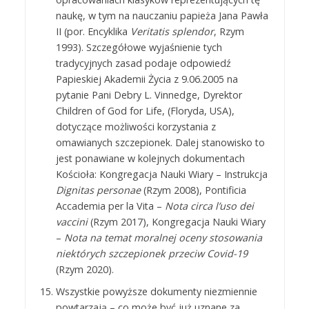
naukę, w tym na nauczaniu papieża Jana Pawła
II (por. Encyklika
Veritatis splendor
, Rzym
1993). Szczegółowe wyjaśnienie tych
tradycyjnych zasad podaje odpowiedź
Papieskiej Akademii Życia z 9.06.2005 na
pytanie Pani Debry L. Vinnedge, Dyrektor
Children of God for Life, (Floryda, USA),
dotyczące możliwości korzystania z
omawianych szczepionek. Dalej stanowisko to
jest ponawiane w kolejnych dokumentach
Kościoła: Kongregacja Nauki Wiary – Instrukcja
Dignitas personae
(Rzym 2008), Pontificia
Accademia per la Vita –
Nota circa l’uso dei
vaccini
(Rzym 2017), Kongregacja Nauki Wiary
–
Nota na temat moralnej oceny stosowania
niektórych szczepionek przeciw Covid-19
(Rzym 2020).
Wszystkie powyższe dokumenty niezmiennie
powtarzają – co może być już uznane za