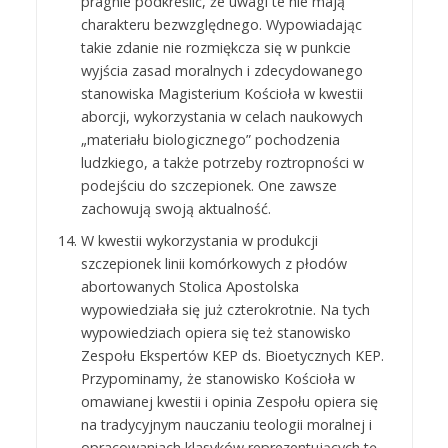
pragnie podkreślić, że uwagi te nie mają
charakteru bezwzględnego. Wypowiadając
takie zdanie nie rozmiękcza się w punkcie
wyjścia zasad moralnych i zdecydowanego
stanowiska Magisterium Kościoła w kwestii
aborcji, wykorzystania w celach naukowych
„materiału biologicznego” pochodzenia
ludzkiego, a także potrzeby roztropności w
podejściu do szczepionek. One zawsze
zachowują swoją aktualność.
W kwestii wykorzystania w produkcji
szczepionek linii komórkowych z płodów
abortowanych Stolica Apostolska
wypowiedziała się już czterokrotnie. Na tych
wypowiedziach opiera się też stanowisko
Zespołu Ekspertów KEP ds. Bioetycznych KEP.
Przypominamy, że stanowisko Kościoła w
omawianej kwestii i opinia Zespołu opiera się
na tradycyjnym nauczaniu teologii moralnej i
opracowaniach klasyków reprezentujących tę