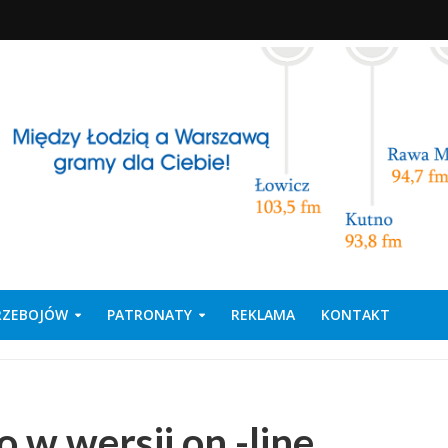
PRZEBOJÓW
PATRONATY
REKLAMA
KONTAKT
o w wersji on -line