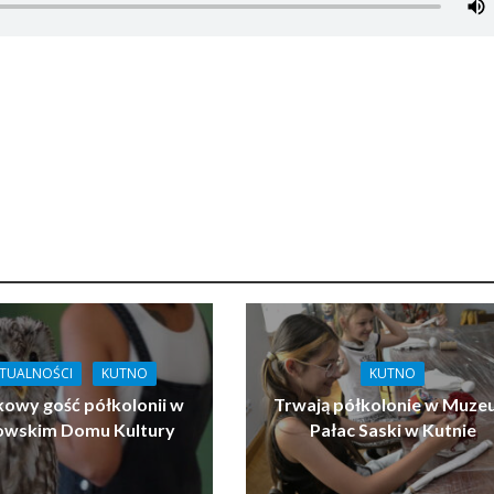
TUALNOŚCI
KUTNO
KUTNO
owy gość półkolonii w
Trwają półkolonie w Muz
owskim Domu Kultury
Pałac Saski w Kutnie