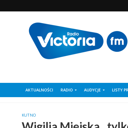
AKTUALNOŚCI
RADIO
AUDYCJE
LISTY 
KUTNO
Wigilia Miejska , tylk