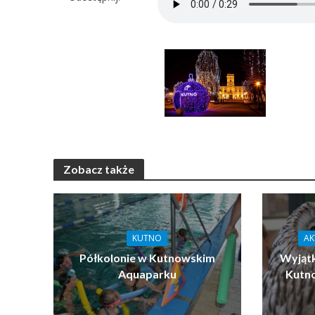
Zobacz także
KUTNO
AK
Półkolonie w Kutnowskim
Wyjątk
Aquaparku
Kutn