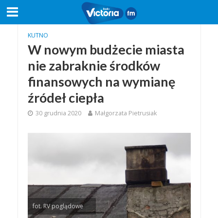
KUTNO
W nowym budżecie miasta
nie zabraknie środków
finansowych na wymianę
źródeł ciepła
30 grudnia 2020
Małgorzata Pietrusiak
fot. RV poglądowe