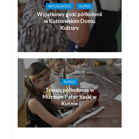
AKTUALNOŚCI
KUTNO
Wyjątkowy gość półkolonii
w Kutnowskim Domu
Kultury
KUTNO
Trwają półkolonie w
Muzeum Pałac Saski w
Kutnie