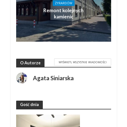
ŻYRARDÓW
Remont kolejnych
kamienic
WYŚWIETL WSZYSTKIE WIADOMOŚCI
O Autorze
Agata Siniarska
Gość dnia