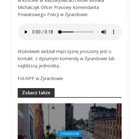
w kościele w Radziejowicach.Mówi Monika
Michalczyk Oficer Prasowy Komendanta
Powiatowego Policji w Żyrardowie:
Ktokolwiek widział mężczyznę proszony jest o
kontakt z dyżurnym komendy w Żyrardowie lub
najbliższą jednostką .
Fot/KPP w Żyrardowie
Zobacz także
ŻYRARDÓW