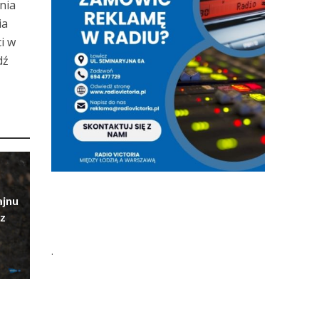
nia
ia
i w
dź
ajnu
z
.