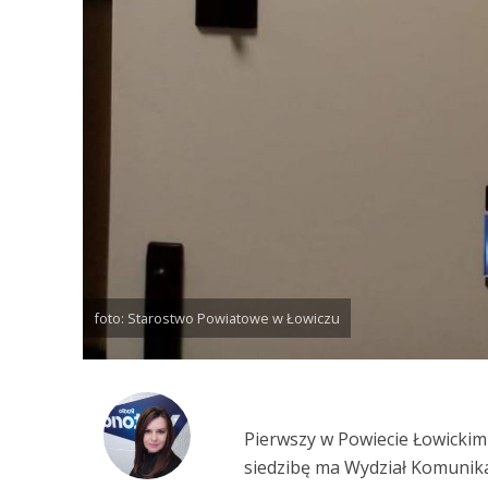
foto: Starostwo Powiatowe w Łowiczu
Pierwszy w Powiecie Łowickim 
siedzibę ma Wydział Komunika