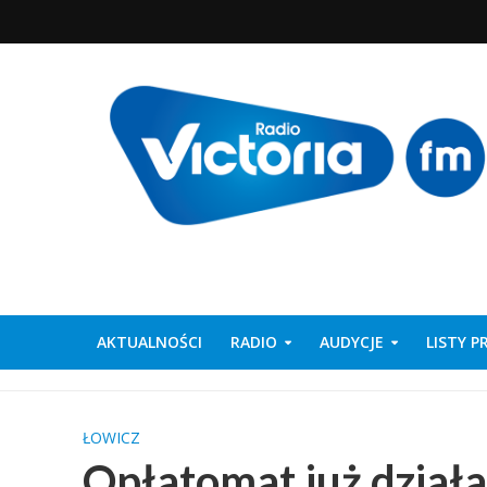
AKTUALNOŚCI
RADIO
AUDYCJE
LISTY 
ŁOWICZ
Opłatomat już działa