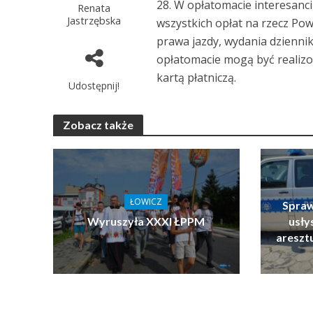
28. W opłatomacie interesan
Renata
Jastrzębska
wszystkich opłat na rzecz Powi
prawa jazdy, wydania dziennik
opłatomacie mogą być realizo
kartą płatniczą.
Udostępnij!
Zobacz także
ŁOWICZ
Spraw
Wyruszyła XXXI ŁPPM
usłys
areszt