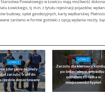
ci Starostwa Powiatowego w Łowiczu mają możliwość dokona
atu Łowickiego, tj. m.in. z tytułu rejestracji pojazdów, wydan
ów budowy, opłat geodezyjnych, karty wędkarskiej. Płatnośc
wane zarówno w formie gotówki z opcją wydania reszty, bą
ŁOWICZ
ŁOWICZ
Zarzuty dla kierowcy komb
ca zdarzenia na plaży
po śmiertelnym wypadku 
zał zarzuty, trafił do
udziałem 11-latka w
u i będzie deportowany
miejscowości Sypień