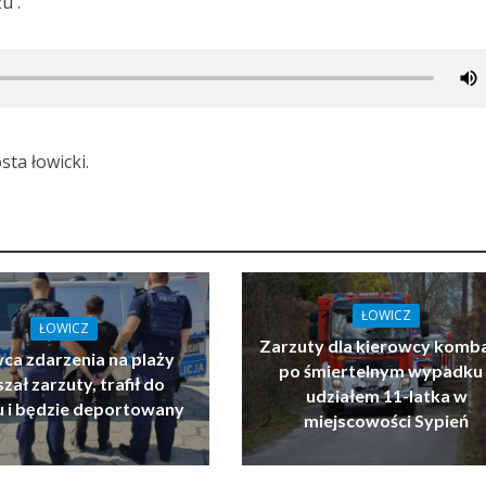
u .
sta łowicki.
ŁOWICZ
ŁOWICZ
Zarzuty dla kierowcy komb
ca zdarzenia na plaży
po śmiertelnym wypadku 
zał zarzuty, trafił do
udziałem 11-latka w
u i będzie deportowany
miejscowości Sypień