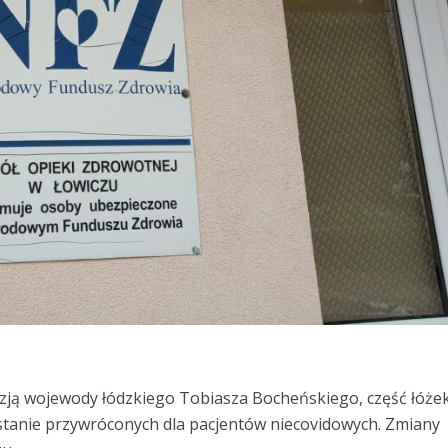
yzją wojewody łódzkiego Tobiasza Bocheńskiego, część łóże
ostanie przywróconych dla pacjentów niecovidowych. Zmiany