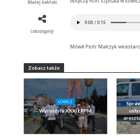
dotyczą m.in. szpitala w Łowicz
Błażej Kaliński
Udostępnij!
Mówił Piotr Malczyk wicestaro
Zobacz także
ŁOWICZ
Spraw
Wyruszyła XXXI ŁPPM
usłys
areszt