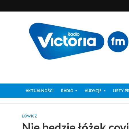
AKTUALNOŚCI
RADIO
AUDYCJE
LISTY 
ŁOWICZ
Nie będzie łóżek co