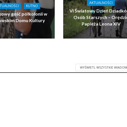
AKTUALNOŚCI
TUALNOŚCI
KUTNO
VI Światowy Dzień Dziadkó
owy gość półkolonii w
Osób Starszych – Orędzi
owskim Domu Kultury
Papieża Leona XIV
WYŚWIETL WSZYSTKIE WIADOM