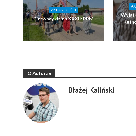
AK
AKTUALNOŚCI
Wyjątk
Pierwszy dzień XXXI ŁPPM
Kutn
O Autorze
Błażej Kaliński