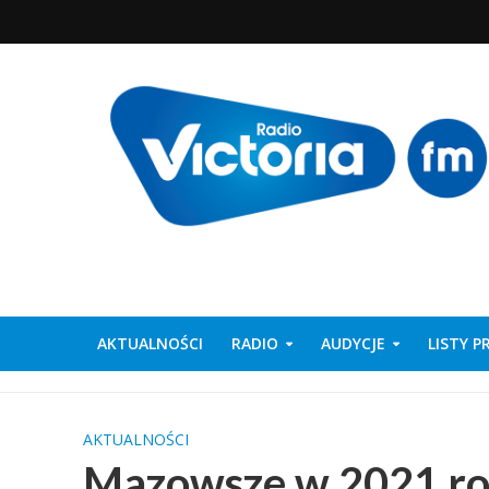
AKTUALNOŚCI
RADIO
AUDYCJE
LISTY 
AKTUALNOŚCI
Mazowsze w 2021 ro