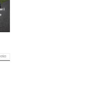
w i
e
OŚCI